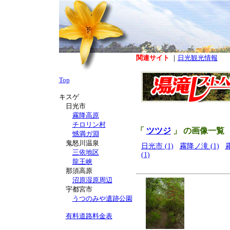
関連サイト
｜
日光観光情報
Top
キスゲ
日光市
霧降高原
チロリン村
「
ツツジ
」 の画像一覧
憾満ガ淵
鬼怒川温泉
日光市 (1)
霧降ノ滝 (1)
三依地区
(1)
龍王峡
那須高原
沼原湿原周辺
宇都宮市
うつのみや遺跡公園
有料道路料金表