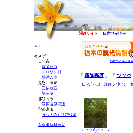
関連サイト
｜
日光観光情報
Top
キスゲ
日光市
栃木の四季が運
霧降高原
チロリン村
「
霧降高原
」 「
ツツジ
憾満ガ淵
鬼怒川温泉
日光市 (1)
霧降ノ滝 (1)
植
三依地区
龍王峡
那須高原
沼原湿原周辺
宇都宮市
うつのみや遺跡公園
有料道路料金表
ツツジヶ丘のハイキン