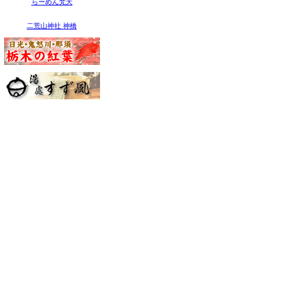
らーめん梵天
二荒山神社 神橋