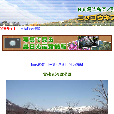
関連サイト
｜
日光観光情報
[前の画像]
[一覧へ戻る]
[次の画像]
雪残る沼原湿原