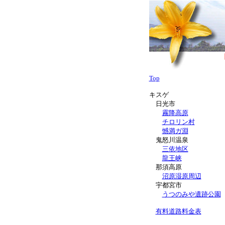
Top
キスゲ
日光市
霧降高原
チロリン村
憾満ガ淵
鬼怒川温泉
三依地区
龍王峡
那須高原
沼原湿原周辺
宇都宮市
うつのみや遺跡公園
有料道路料金表