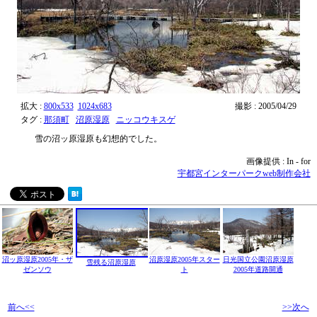
拡大 :
800x533
1024x683
撮影 : 2005/04/29
タグ :
那須町
沼原湿原
ニッコウキスゲ
雪の沼ッ原湿原も幻想的でした。
画像提供 : In - for
宇都宮インターパークweb制作会社
沼ッ原湿原2005年・ザ
沼原湿原2005年スター
日光国立公園沼原湿原
雪残る沼原湿原
ゼンソウ
ト
2005年道路開通
前へ<<
>>次へ