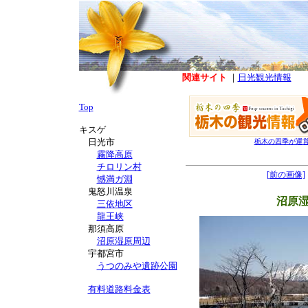
関連サイト
｜
日光観光情報
Top
キスゲ
日光市
栃木の四季が運
霧降高原
チロリン村
[前の画像]
憾満ガ淵
鬼怒川温泉
沼原湿
三依地区
龍王峡
那須高原
沼原湿原周辺
宇都宮市
うつのみや遺跡公園
有料道路料金表