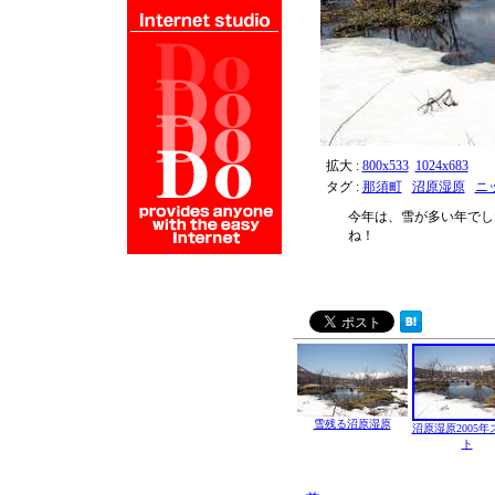
拡大 :
800x533
1024x683
タグ :
那須町
沼原湿原
ニ
今年は、雪が多い年でし
ね！
雪残る沼原湿原
沼原湿原2005年
ト