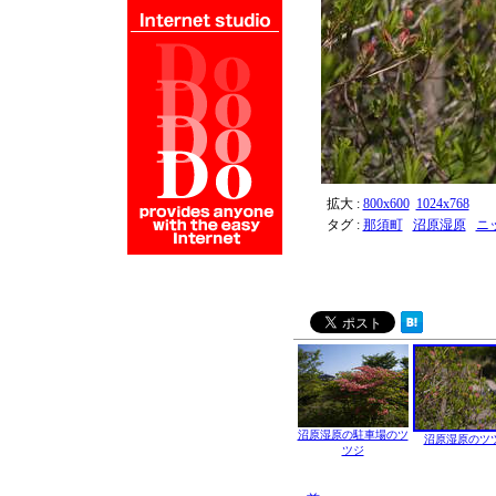
拡大 :
800x600
1024x768
タグ :
那須町
沼原湿原
ニ
沼原湿原の駐車場のツ
沼原湿原のツ
ツジ