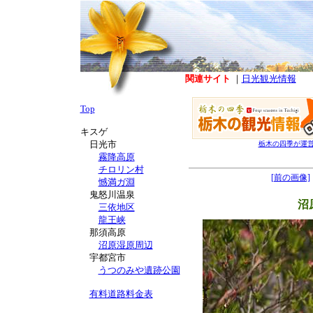
関連サイト
｜
日光観光情報
Top
キスゲ
日光市
栃木の四季が運
霧降高原
チロリン村
[前の画像]
憾満ガ淵
鬼怒川温泉
沼
三依地区
龍王峡
那須高原
沼原湿原周辺
宇都宮市
うつのみや遺跡公園
有料道路料金表