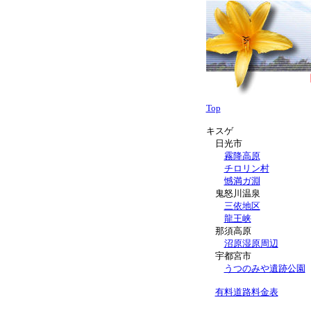
Top
キスゲ
日光市
霧降高原
チロリン村
憾満ガ淵
鬼怒川温泉
三依地区
龍王峡
那須高原
沼原湿原周辺
宇都宮市
うつのみや遺跡公園
有料道路料金表