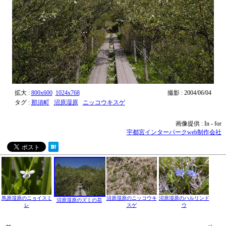
拡大 :
800x600
1024x768
撮影 : 2004/06/04
タグ :
那須町
沼原湿原
ニッコウキスゲ
画像提供 : In - for
宇都宮インターパークweb制作会社
馬原湿原のニョイスミ
沼原湿原のニッコウキ
沼原湿原のハルリンド
沼原湿原のズミの花
レ
スゲ
ウ