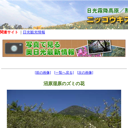
関連サイト
｜
日光観光情報
[前の画像]
[一覧へ戻る]
[次の画像]
沼原湿原のズミの花