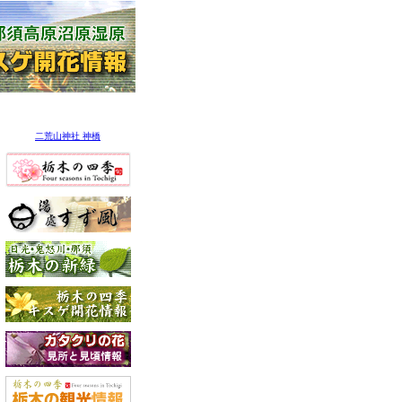
二荒山神社 神橋