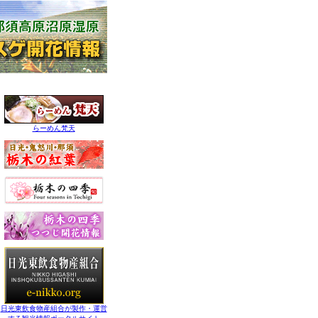
らーめん梵天
日光東飲食物産組合が製作・運営