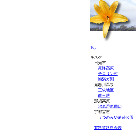
Top
キスゲ
日光市
霧降高原
チロリン村
憾満ガ淵
鬼怒川温泉
三依地区
龍王峡
那須高原
沼原湿原周辺
宇都宮市
うつのみや遺跡公園
有料道路料金表