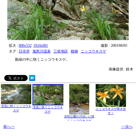
拡大 :
800x532
1024x681
撮影 : 2003/06/05
タグ :
日光市
鬼怒川温泉
三依地区
植物
ニッコウキスゲ
新緑の中に咲くニッコウキスゲ。
画像提供 : 鈴木
渓流に咲くニッコウキ
渓流に咲くニッコウキ
ニッコウキスゲ咲き出
スゲ
スゲ
す！
水性公園の川沿いに咲
くニッコウキスゲ
前へ<<
>>次へ