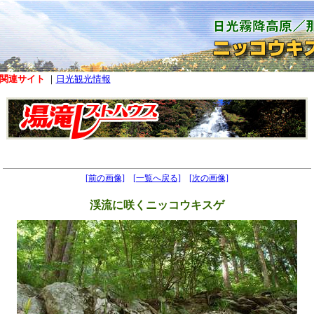
関連サイト
｜
日光観光情報
[前の画像]
[一覧へ戻る]
[次の画像]
渓流に咲くニッコウキスゲ