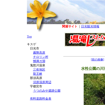
関連サイト
｜
日光観光情報
Top
キスゲ
日光市
霧降高原
チロリン村
[前の画像]
憾満ガ淵
鬼怒川温泉
水性公園の川
三依地区
龍王峡
那須高原
沼原湿原周辺
宇都宮市
うつのみや遺跡公園
有料道路料金表