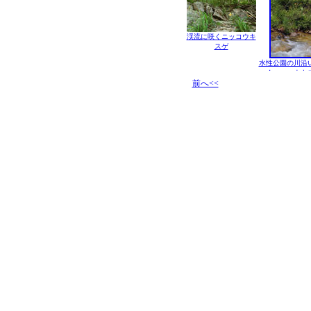
渓流に咲くニッコウキ
スゲ
水性公園の川沿
くニッコウキ
前へ<<