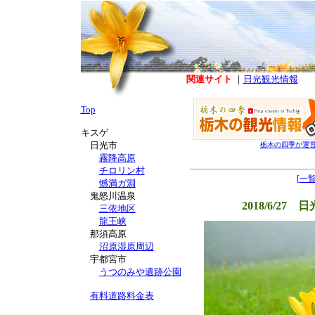
関連サイト
｜
日光観光情報
Top
キスゲ
日光市
栃木の四季が運
霧降高原
チロリン村
[一
憾満ガ淵
鬼怒川温泉
2018/6/2
三依地区
龍王峡
那須高原
沼原湿原周辺
宇都宮市
うつのみや遺跡公園
有料道路料金表