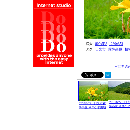
拡大 :
800x533
1280x853
タグ :
日光市
霧降高原
植
～世界遺
2018/6/27 
2018/6/27 日光市霧
降高原 キスゲ
降高原 キスゲ平園地