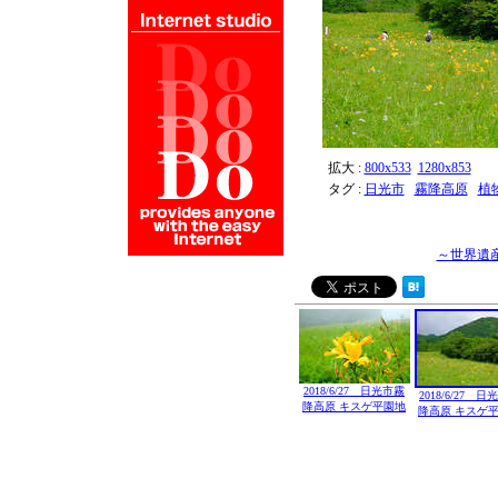
拡大 :
800x533
1280x853
タグ :
日光市
霧降高原
植
～世界遺
2018/6/27 日光市霧
2018/6/27 
降高原 キスゲ平園地
降高原 キスゲ