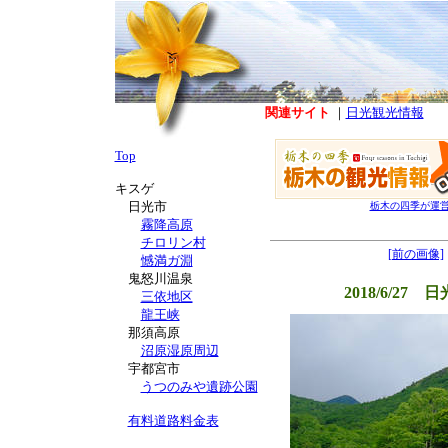
関連サイト
｜
日光観光情報
Top
キスゲ
日光市
栃木の四季が運
霧降高原
チロリン村
[前の画像]
憾満ガ淵
鬼怒川温泉
2018/6/2
三依地区
龍王峡
那須高原
沼原湿原周辺
宇都宮市
うつのみや遺跡公園
有料道路料金表