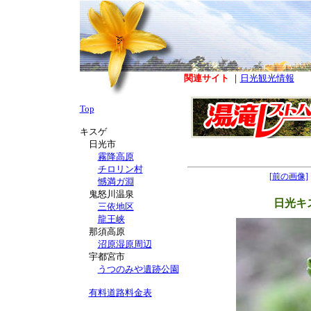
関連サイト
｜
日光観光情報
Top
キスゲ
日光市
霧降高原
チロリン村
[前の画像]
憾満ガ淵
鬼怒川温泉
日光キ
三依地区
龍王峡
那須高原
沼原湿原周辺
宇都宮市
うつのみや遺跡公園
有料道路料金表