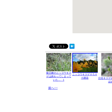
龍王峡のニッコウキス
ニッコウキスゲそろそ
ゲは終わってしまって
ろ開花
日光キスゲ
いた… 1
ぼ
前へ<<