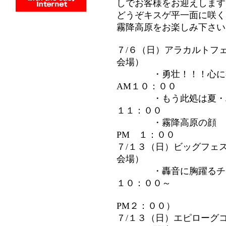
しでお客様をお迎えします
どうぞキスゲ平一面に咲く
霧降高原をお楽しみ下さい
７/６（日）アラカルトフ
会場）
・勇壮！！！心に響く
AM１０：００
・もう此処は夏・ハ
１１：００
・霧降高原の顔 
PM １：００
７/１３（日）ビッグフェ
会場）
・轟音に胸躍るチェ
１０：００～
PM２：００）
７/１３（日）エピローグ