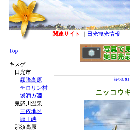
関連サイト
｜
日光観光情報
Top
キスゲ
日光市
霧降高原
[前の画像]
チロリン村
ニッコウ
憾満ガ淵
鬼怒川温泉
三依地区
龍王峡
那須高原