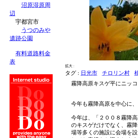
沼原湿原周
辺
宇都宮市
うつのみや
遺跡公園
有料道路料金
表
拡大 :
タグ :
日光市
チロリン村
霧降高原キスゲ平にニッコ
今年も霧降高原を中心に、
今年は、「２００８霧降高
のキスゲだけでなく、霧降
場等多くの施設に会場を設