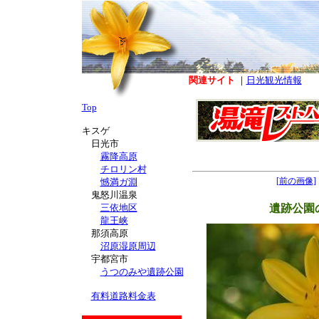
関連サイト
｜
日光観光情報
Top
キスゲ
日光市
霧降高原
チロリン村
[前の画像]
憾満ガ淵
鬼怒川温泉
三依地区
遺跡公園の
龍王峡
那須高原
沼原湿原周辺
宇都宮市
うつのみや遺跡公園
有料道路料金表