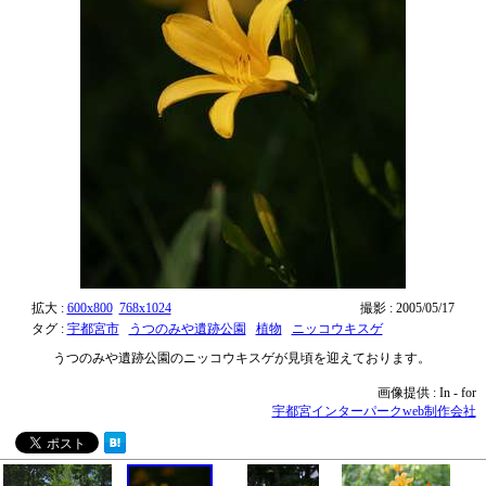
拡大 :
600x800
768x1024
撮影 : 2005/05/17
タグ :
宇都宮市
うつのみや遺跡公園
植物
ニッコウキスゲ
うつのみや遺跡公園のニッコウキスゲが見頃を迎えております。
画像提供 : In - for
宇都宮インターパークweb制作会社