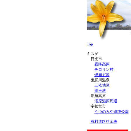
Top
キスゲ
日光市
霧降高原
チロリン村
憾満ガ淵
鬼怒川温泉
三依地区
龍王峡
那須高原
沼原湿原周辺
宇都宮市
うつのみや遺跡公園
有料道路料金表