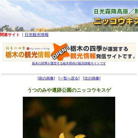
関連サイト
｜
日光観光情報
栃木の四季が運営する栃木県内の観光情報サイトです
[前の画像]
[一覧へ戻る]
[次の画像]
うつのみや遺跡公園のニッコウキスゲ