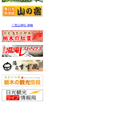
二荒山神社 神橋