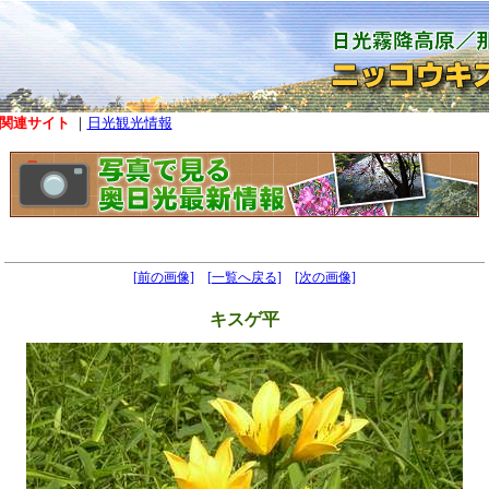
関連サイト
｜
日光観光情報
[前の画像]
[一覧へ戻る]
[次の画像]
キスゲ平