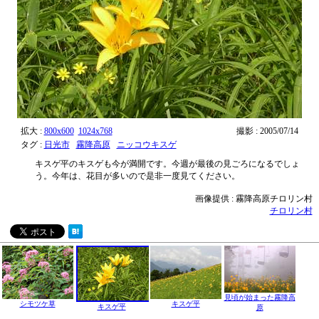
拡大 :
800x600
1024x768
撮影 : 2005/07/14
タグ :
日光市
霧降高原
ニッコウキスゲ
キスゲ平のキスゲも今が満開です。今週が最後の見ごろになるでしょ
う。今年は、花目が多いので是非一度見てください。
画像提供 : 霧降高原チロリン村
チロリン村
見頃が始まった霧降高
シモツケ草
キスゲ平
キスゲ平
原