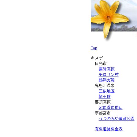
Top
キスゲ
日光市
霧降高原
チロリン村
憾満ガ淵
鬼怒川温泉
三依地区
龍王峡
那須高原
沼原湿原周辺
宇都宮市
うつのみや遺跡公園
有料道路料金表