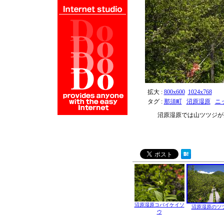
拡大 :
800x600
1024x768
タグ :
那須町
沼原湿原
ニ
沼原湿原では山ツツジが
沼原湿原コバイケイソ
沼原湿原のツ
ウ