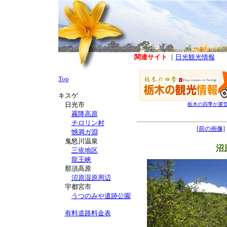
関連サイト
｜
日光観光情報
Top
キスゲ
日光市
栃木の四季が運
霧降高原
チロリン村
[前の画像]
憾満ガ淵
鬼怒川温泉
沼
三依地区
龍王峡
那須高原
沼原湿原周辺
宇都宮市
うつのみや遺跡公園
有料道路料金表