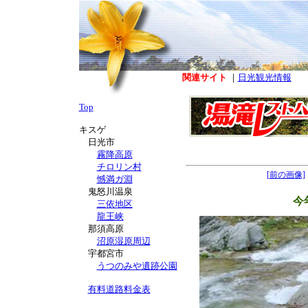
関連サイト
｜
日光観光情報
Top
キスゲ
日光市
霧降高原
チロリン村
[前の画像]
憾満ガ淵
鬼怒川温泉
今
三依地区
龍王峡
那須高原
沼原湿原周辺
宇都宮市
うつのみや遺跡公園
有料道路料金表