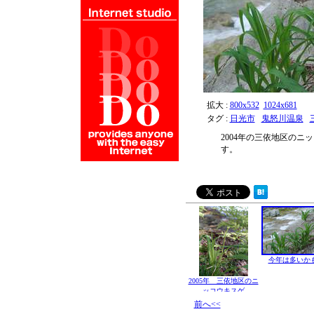
拡大 :
800x532
1024x681
タグ :
日光市
鬼怒川温泉
2004年の三依地区の
す。
今年は多いか
2005年 三依地区のニ
ッコウキスゲ
前へ<<