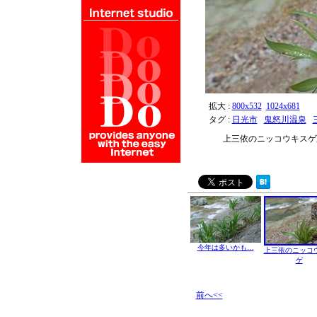
拡大 :
800x532
1024x681
タグ :
日光市
鬼怒川温泉
上三依のニッコウキスゲ
今年は多いかも…
上三依のニッコ
ゲ
前へ<<