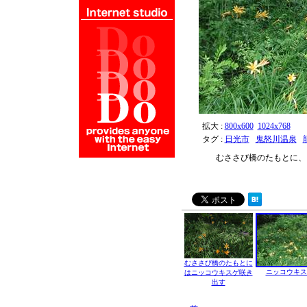
拡大 :
800x600
1024x768
タグ :
日光市
鬼怒川温泉
むささび橋のたもとに、
むささび橋のたもとに
ニッコウキス
はニッコウキスゲ咲き
出す