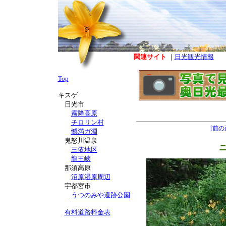
関連サイト
｜
日光観光情報
Top
キスゲ
日光市
霧降高原
チロリン村
[前の
憾満ガ淵
鬼怒川温泉
三依地区
龍王峡
那須高原
沼原湿原周辺
宇都宮市
うつのみや遺跡公園
有料道路料金表