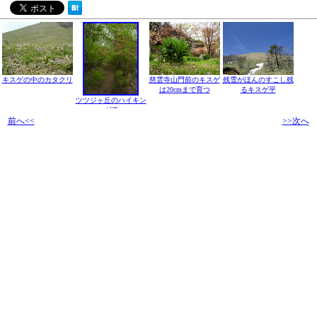
キスゲの中のカタクリ
慈雲寺山門前のキスゲ
残雪がほんのすこし残
は20cmまで育つ
るキスゲ平
ツツジヶ丘のハイキン
グ道
前へ<<
>>次へ