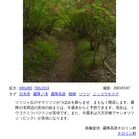
拡大 :
600x800
768x1024
撮影 : 2003/05/07
タグ :
日光市
霧降ノ滝
霧降高原
植物
ツツジ
ニッコウキスゲ
ツツジヶ丘のヤマツツジがつぼみを膨らませ、まもなく開花します。霧
降の滝周辺の見頃の始まりは、今週末からと予想できます。現在は、ト
ウゴクミツバツツジが見頃です。また、今週末は六方沢橋でヤシオツツ
ジ（ピンク）が見頃になります。
画像提供 : 霧降高原チロリン村
チロリン村