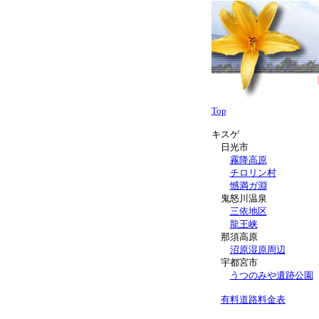
Top
キスゲ
日光市
霧降高原
チロリン村
憾満ガ淵
鬼怒川温泉
三依地区
龍王峡
那須高原
沼原湿原周辺
宇都宮市
うつのみや遺跡公園
有料道路料金表