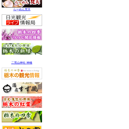
らーめん梵天
二荒山神社 神橋