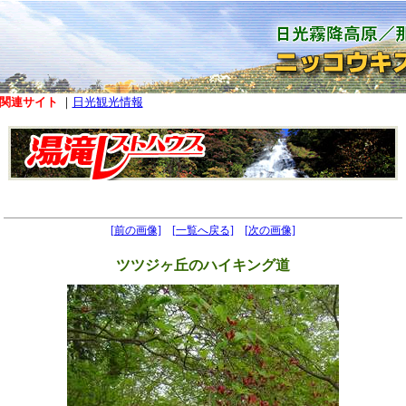
関連サイト
｜
日光観光情報
[前の画像]
[一覧へ戻る]
[次の画像]
ツツジヶ丘のハイキング道