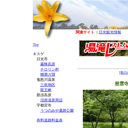
関連サイト
｜
日光観光情報
Top
キスゲ
日光市
霧降高原
チロリン村
[前の
憾満ガ淵
鬼怒川温泉
慈雲
三依地区
龍王峡
那須高原
沼原湿原周辺
宇都宮市
うつのみや遺跡公園
有料道路料金表