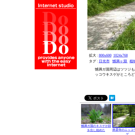
拡大 :
800x600
1024x768
タグ :
日光市
憾満ヶ淵
植
憾満ガ淵周辺はツツジも
ッコウキスゲがところど
憾満ガ淵のキスゲが顔
慈雲寺のニッコ
を出し始めた
ゲ