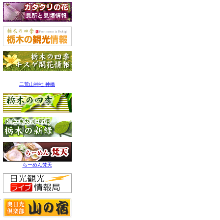
二荒山神社 神橋
らーめん梵天