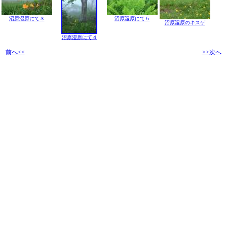
沼原湿原にて３
沼原湿原にて５
沼原湿原のキスゲ
沼原湿原にて４
前へ<<
>>次へ