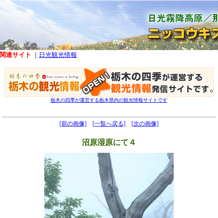
関連サイト
｜
日光観光情報
栃木の四季が運営する栃木県内の観光情報サイトです
[前の画像]
[一覧へ戻る]
[次の画像]
沼原湿原にて４