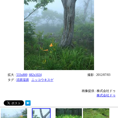
拡大 :
533x800
682x1024
撮影 : 2012/07/03
タグ :
沼原湿原
ニッコウキスゲ
画像提供 : 株式会社ドゥ
株式会社ドゥ