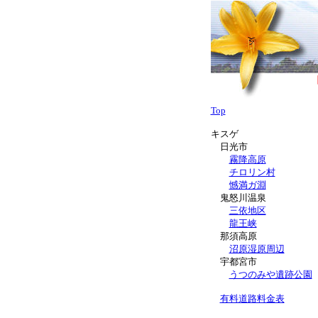
Top
キスゲ
日光市
霧降高原
チロリン村
憾満ガ淵
鬼怒川温泉
三依地区
龍王峡
那須高原
沼原湿原周辺
宇都宮市
うつのみや遺跡公園
有料道路料金表