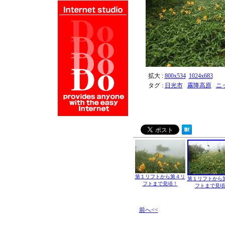
拡大 :
800x534
1024x683
タグ :
日光市
霧降高原
ニ
第１リフトから第４リ
第１リフトから
フトまで見頃！
フトまで見頃
前へ<<