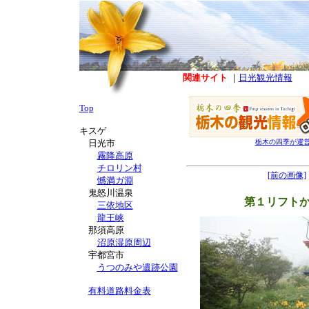
関連サイト
｜
日光観光情報
Top
キスゲ
日光市
栃木の四季が運
霧降高原
チロリン村
[前の画像]
憾満ガ淵
鬼怒川温泉
第１リフト
三依地区
龍王峡
那須高原
沼原湿原周辺
宇都宮市
うつのみや遺跡公園
有料道路料金表