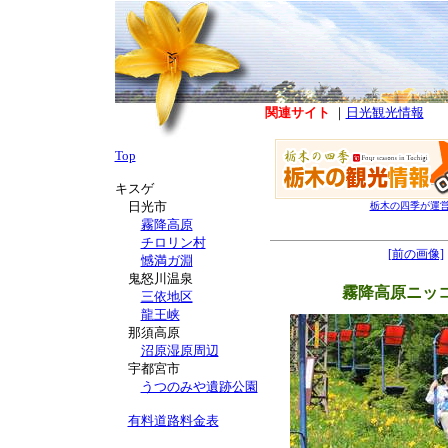
関連サイト
｜
日光観光情報
Top
キスゲ
日光市
栃木の四季が運
霧降高原
チロリン村
[前の画像]
憾満ガ淵
鬼怒川温泉
霧降高原ニッ
三依地区
龍王峡
那須高原
沼原湿原周辺
宇都宮市
うつのみや遺跡公園
有料道路料金表