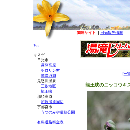
関連サイト
｜
日光観光情報
Top
キスゲ
日光市
霧降高原
チロリン村
[一
憾満ガ淵
鬼怒川温泉
龍王峡のニッコウキ
三依地区
龍王峡
那須高原
沼原湿原周辺
宇都宮市
うつのみや遺跡公園
有料道路料金表