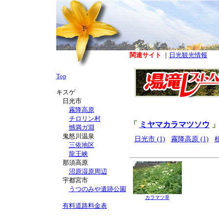
関連サイト
｜
日光観光情報
Top
キスゲ
日光市
霧降高原
チロリン村
「
ミヤマカラマツソウ
」
憾満ガ淵
鬼怒川温泉
日光市 (1)
霧降高原 (1)
植
三依地区
龍王峡
那須高原
沼原湿原周辺
宇都宮市
うつのみや遺跡公園
カラマツ草
有料道路料金表