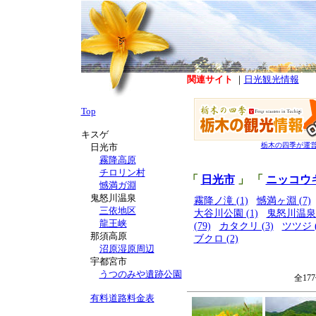
関連サイト
｜
日光観光情報
Top
キスゲ
栃木の四季が運
日光市
霧降高原
チロリン村
「
日光市
」 「
ニッコウ
憾満ガ淵
鬼怒川温泉
霧降ノ滝 (1)
憾満ヶ淵 (7)
三依地区
大谷川公園 (1)
鬼怒川温泉 (
龍王峡
(79)
カタクリ (3)
ツツジ (
那須高原
ブクロ (2)
沼原湿原周辺
宇都宮市
うつのみや遺跡公園
全17
有料道路料金表