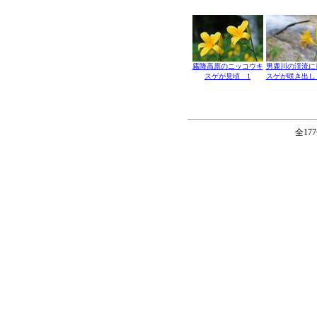
霧降高原のニッコウキ
男鹿川の渓流に
スゲが見頃 1
スゲが咲き出し
全17