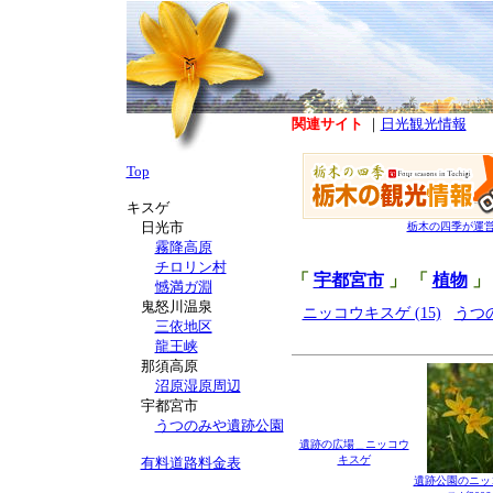
関連サイト
｜
日光観光情報
Top
キスゲ
日光市
栃木の四季が運
霧降高原
チロリン村
「
宇都宮市
」 「
植物
」
憾満ガ淵
鬼怒川温泉
ニッコウキスゲ (15)
うつの
三依地区
龍王峡
那須高原
沼原湿原周辺
宇都宮市
うつのみや遺跡公園
遺跡の広場＿ニッコウ
キスゲ
有料道路料金表
遺跡公園のニッ