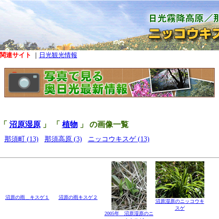
関連サイト
｜
日光観光情報
「
沼原湿原
」 「
植物
」 の画像一覧
那須町 (13)
那須高原 (3)
ニッコウキスゲ (13)
沼原の雨＿キスゲ１
沼原の雨キスゲ２
沼原湿原のニッコウキ
スゲ
2005年 沼原湿原のニ