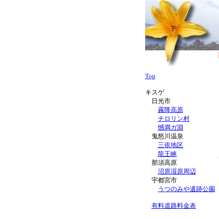
Top
キスゲ
日光市
霧降高原
チロリン村
憾満ガ淵
鬼怒川温泉
三依地区
龍王峡
那須高原
沼原湿原周辺
宇都宮市
うつのみや遺跡公園
有料道路料金表