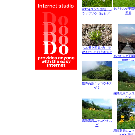
6/17キスゲ平
6/17キスゲ平園地／カ
回廊
ラマツソウ（始まり）
4/27天空回廊P点／芽
吹きだした日光キスゲ
4/27キスゲ平
回廊2.jpg
霧降高原ニッコウキス
ゲ５
霧降高原ニッコ
ゲ４
霧降高原ニッコウキス
ゲ
霧降高原のニッ
スゲが見頃