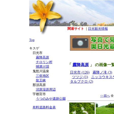
関連サイト
｜
日光観光情報
Top
キスゲ
日光市
霧降高原
チロリン村
「
霧降高原
」 の画像一
憾満ガ淵
鬼怒川温泉
日光市 (126)
霧降ノ滝 (3)
三依地区
ツツジ (1)
ニッコウキスゲ 
龍王峡
タルブクロ (2)
那須高原
沼原湿原周辺
宇都宮市
<<前へ
全
うつのみや遺跡公園
有料道路料金表