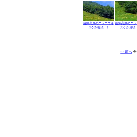
霧降高原のニッコウキ
霧降高原のニッ
スゲが見頃 3
スゲが見頃
<<前へ
全