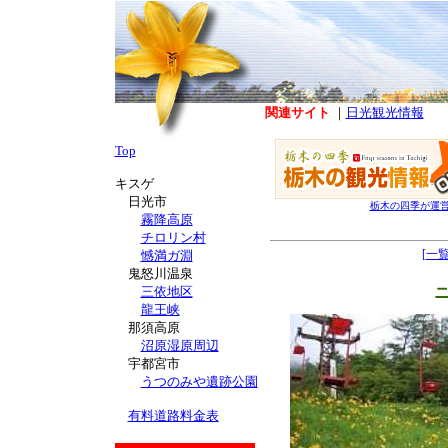
関連サイト
｜
日光観光情報
Top
キスゲ
日光市
栃木の四季が運
霧降高原
チロリン村
[一
憾満ガ淵
鬼怒川温泉
三依地区
龍王峡
那須高原
沼原湿原周辺
宇都宮市
うつのみや遺跡公園
有料道路料金表