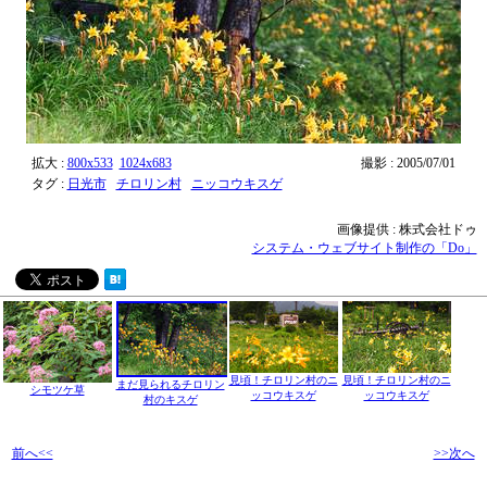
拡大 :
800x533
1024x683
撮影 : 2005/07/01
タグ :
日光市
チロリン村
ニッコウキスゲ
画像提供 : 株式会社ドゥ
システム・ウェブサイト制作の「Do」
見頃！チロリン村のニ
見頃！チロリン村のニ
まだ見られるチロリン
シモツケ草
ッコウキスゲ
ッコウキスゲ
村のキスゲ
前へ<<
>>次へ