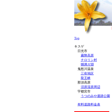
Top
キスゲ
日光市
霧降高原
チロリン村
憾満ガ淵
鬼怒川温泉
三依地区
龍王峡
那須高原
沼原湿原周辺
宇都宮市
うつのみや遺跡公園
有料道路料金表