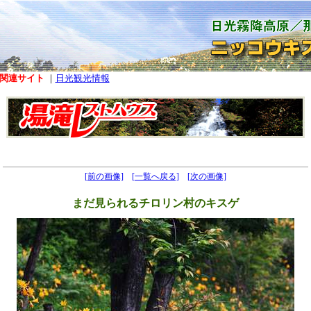
関連サイト
｜
日光観光情報
[前の画像]
[一覧へ戻る]
[次の画像]
まだ見られるチロリン村のキスゲ