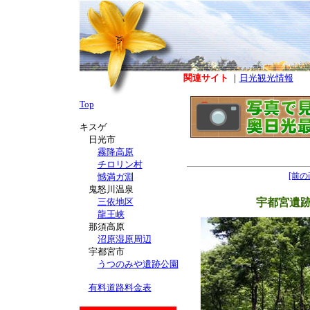
関連サイト
｜
日光観光情報
Top
キスゲ
日光市
霧降高原
チロリン村
[前の
憾満ガ淵
鬼怒川温泉
三依地区
宇都宮遺
龍王峡
那須高原
沼原湿原周辺
宇都宮市
うつのみや遺跡公園
有料道路料金表