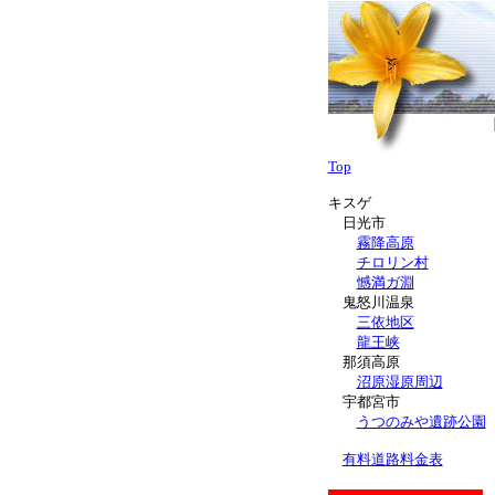
Top
キスゲ
日光市
霧降高原
チロリン村
憾満ガ淵
鬼怒川温泉
三依地区
龍王峡
那須高原
沼原湿原周辺
宇都宮市
うつのみや遺跡公園
有料道路料金表