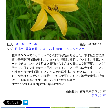
拡大 :
800x600
1024x768
撮影 : 2003/06/14
タグ :
日光市
霧降高原
チロリン村
植物
ニッコウキスゲ
標高９００ｍでニッコウキスゲの開花が始まりました。本年度は雪の影
響で若干開花時期が遅れていますが、順調に開花しています。開花のピ
ークはチロリン村で６月２０日頃から６月３０日の１０間程度、キスゲ
平らで７月１０日頃からと予想されます。キスゲ平らは今年度もキスゲ
の補食が行われ順調にもとのキスゲの群生地に戻りつつあります。ま
た、今年はキスゲ祭りの期間中にキスゲ平らにおいて地元特産品の「青
空市」も開催されます。詳しくは日光観光協会マデ！
http://www.nikko-jp.org/event_sys.shtml?137
画像提供 : 霧降高原チロリン村
チロリン村