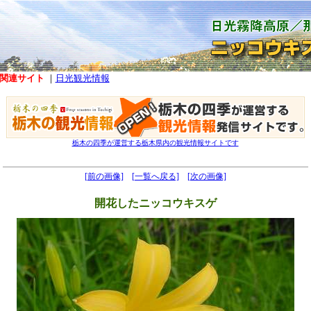
関連サイト
｜
日光観光情報
栃木の四季が運営する栃木県内の観光情報サイトです
[前の画像]
[一覧へ戻る]
[次の画像]
開花したニッコウキスゲ