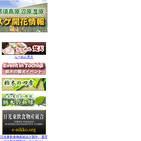
らーめん梵天
日光東飲食物産組合が製作・運営