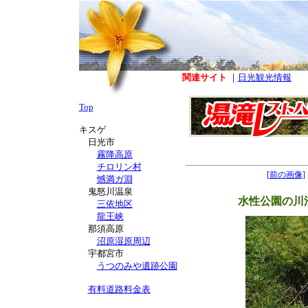
関連サイト
｜
日光観光情報
Top
キスゲ
日光市
霧降高原
チロリン村
[前の画像]
憾満ガ淵
鬼怒川温泉
水性公園の川
三依地区
龍王峡
那須高原
沼原湿原周辺
宇都宮市
うつのみや遺跡公園
有料道路料金表