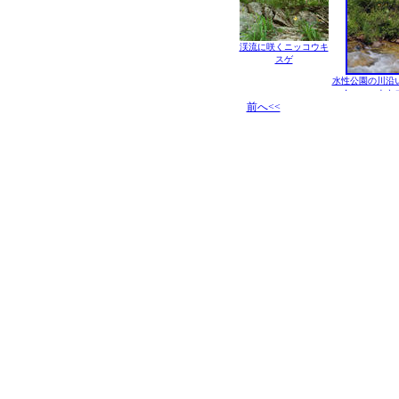
渓流に咲くニッコウキ
スゲ
水性公園の川沿
くニッコウキ
前へ<<