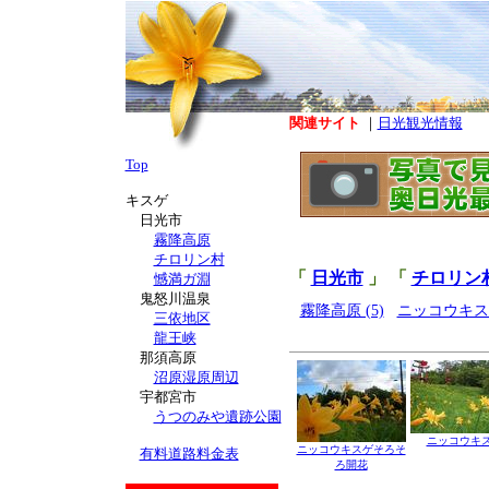
関連サイト
｜
日光観光情報
Top
キスゲ
日光市
霧降高原
チロリン村
「
日光市
」 「
チロリン
憾満ガ淵
鬼怒川温泉
霧降高原 (5)
ニッコウキスゲ
三依地区
龍王峡
那須高原
沼原湿原周辺
宇都宮市
うつのみや遺跡公園
ニッコウキ
ニッコウキスゲそろそ
有料道路料金表
ろ開花