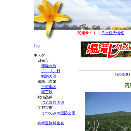
関連サイト
｜
日光観光情報
Top
キスゲ
日光市
霧降高原
チロリン村
[前の画像]
憾満ガ淵
鬼怒川温泉
沼
三依地区
龍王峡
那須高原
沼原湿原周辺
宇都宮市
うつのみや遺跡公園
有料道路料金表