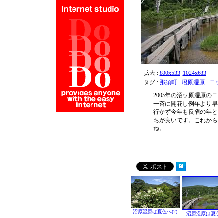
拡大 :
800x533
1024x683
タグ :
那須町
沼原湿原
ニ
2005年の沼ッ原湿原
一斉に開花し例年より早
行かず今年も反省の年と
ちが良いです。これから
ね。
沼原湿原は夏色へ(2)
沼原湿原は夏