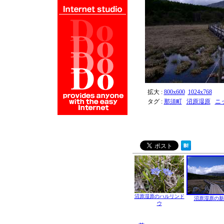
拡大 :
800x600
1024x768
タグ :
那須町
沼原湿原
ニ
沼原湿原のハルリンド
沼原湿原の新
ウ