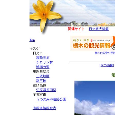
関連サイト
｜
日光観光情報
Top
キスゲ
日光市
栃木の四季が運
霧降高原
チロリン村
[前の画像]
憾満ガ淵
鬼怒川温泉
三依地区
龍王峡
那須高原
沼原湿原周辺
宇都宮市
うつのみや遺跡公園
有料道路料金表